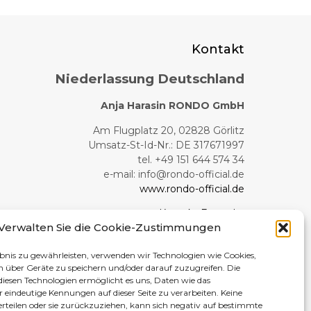
Kontakt
Niederlassung Deutschland
Anja Harasin RONDO GmbH
Am Flugplatz 20, 02828 Görlitz
Umsatz-St-Id-Nr.: DE 317671997
tel. +49 151 644 574 34
e-mail:
info@rondo-official.de
www.rondo-official.de
Kontakt Formular
Verwalten Sie die Cookie-Zustimmungen
Produktionswerk
bnis zu gewährleisten, verwenden wir Technologien wie Cookies,
RONDO
 über Geräte zu speichern und/oder darauf zuzugreifen. Die
esen Technologien ermöglicht es uns, Daten wie das
Boya Żeleńskiego 108
r eindeutige Kennungen auf dieser Seite zu verarbeiten. Keine
teilen oder sie zurückzuziehen, kann sich negativ auf bestimmte
40‑750 Katowice, Polen