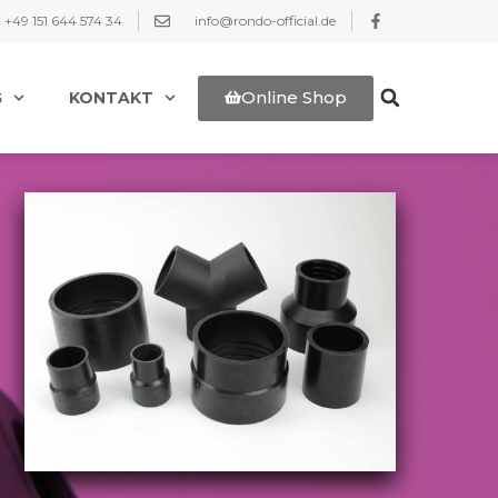
+49 151 644 574 34
info@rondo-official.de
Online Shop
G
KONTAKT