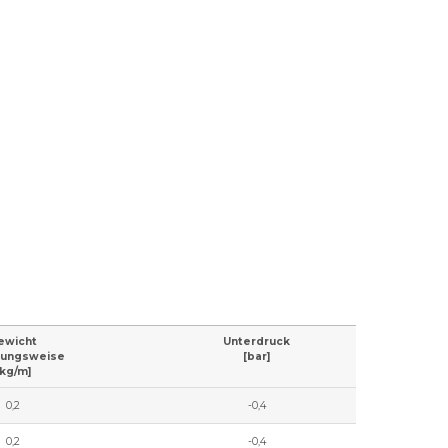
ewicht
Unterdruck
zungsweise
[bar]
[kg/m]
0,2
-0,4
0,2
-0,4