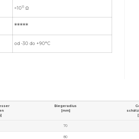
11
<10
Ω
*****
od -30 do +90°C
esser
Biegeradius
G
en
[mm]
schät
]
70
80