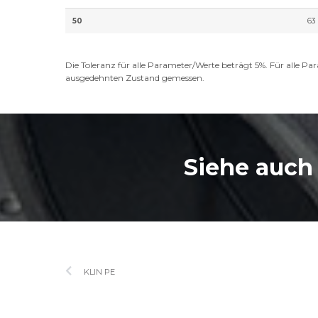
50
63
Die Toleranz für alle Parameter/Werte beträgt 5%. Für al
ausgedehnten Zustand gemessen.
Siehe auch
KLIN PE