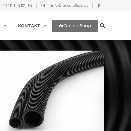
+49 151 644 574 34
info@rondo-official.de
Online Shop
G
KONTAKT