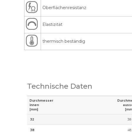
Oberflächenresistanz
Elastizität
thermisch beständig
Technische Daten
Durchmesser
Durchm
innen
auss
[mm]
[mm
32
38
38
48