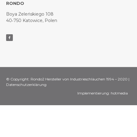
RONDO
Boya Żeleńskiego 108
40‑750 Katowice, Polen
© Copyright: Rondo2 Hersteller von Industrieschläuchen 1994 – 2020 |
Datenschutzerklärung
Implementierung:
hotmedia